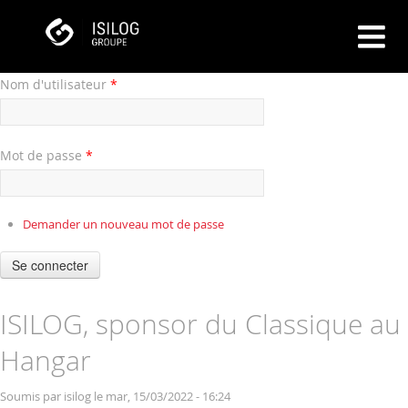
Nom d'utilisateur
*
Mot de passe
*
Demander un nouveau mot de passe
Se connecter
ISILOG, sponsor du Classique au
Hangar
Soumis par
isilog
le mar, 15/03/2022 - 16:24