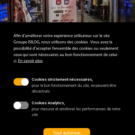
Afin d’améliorer votre expérience utilisateur sur le site
Groupe ISILOG, nous utilisons des cookies . Vous avez la
possibilité d’accepter l’ensemble des cookies ou seulement
ceux qui sont nécessaires au bon fonctionnement de celui-
Catégorie d'événements:
En savoir plus
ci.
Vie d'entreprise
Format de l'image:
Vertical
Cookies strictement nécessaires,
pour le bon fonctionnement du site, ne peuvent être
désactivés
Cookies Analytics,
pour mesurer et améliorer les performances de notre
site
Nos sites web :
www.isilog.fr
www.isiware.fr
Tout autoriser