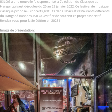
ISILOG a une nouvelle fois sponsorisé la 7e édition du Classique au
Hangar qui s’est déroulée du 26 au 29 janvier 2022. Ce festival de musique
classique propose 8 concerts gratuits dans 8 bars et restaurants différents
du Hangar à Bananes. ISILOG est fier de soutenir ce projet associatif.
Rendez-vous pour la 8e édition en 2023 !
Image de présentation: