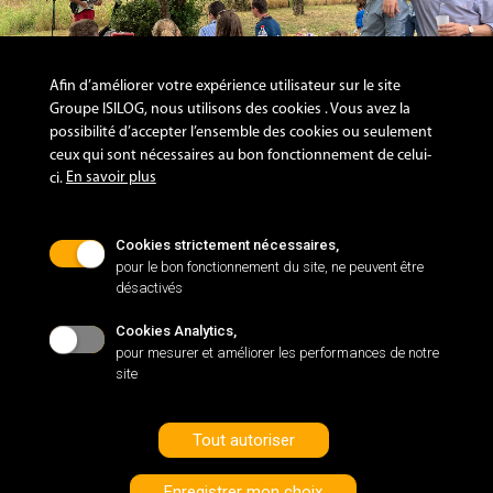
Afin d’améliorer votre expérience utilisateur sur le site
Groupe ISILOG, nous utilisons des cookies . Vous avez la
possibilité d’accepter l’ensemble des cookies ou seulement
ceux qui sont nécessaires au bon fonctionnement de celui-
Catégorie d'événements:
En savoir plus
ci.
Vie d'entreprise
Format de l'image:
Horizontal
Cookies strictement nécessaires,
pour le bon fonctionnement du site, ne peuvent être
désactivés
Cookies Analytics,
pour mesurer et améliorer les performances de notre
site
Nos sites web :
www.isilog.fr
www.isiware.fr
Tout autoriser
Enregistrer mon choix