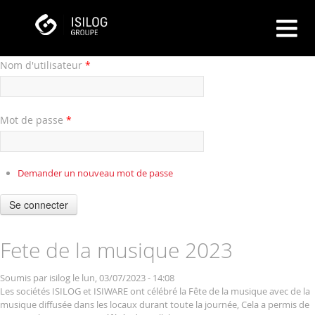
Nom d'utilisateur
*
Mot de passe
*
Demander un nouveau mot de passe
Se connecter
Fete de la musique 2023
Soumis par
isilog
le lun, 03/07/2023 - 14:08
Les sociétés ISILOG et ISIWARE ont célébré la Fête de la musique avec de la
musique diffusée dans les locaux durant toute la journée, Cela a permis de