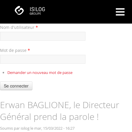
Nom d'utilisateur
*
Mot de passe
*
Demander un nouveau mot de passe
Se connecter
Erwan BAGLIONE, le Directeur
Général prend la parole !
Soumis par
isilog
le mar, 15/03/2022 - 16:27