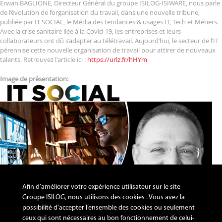
Erwan BAGLIONE, Directeur Général du groupe ISILOG-ISIWARE, nous parle
de l’évolution de l’organisation du travail, dans une nouvelle tribune,
publiée par IT SOCIAL, le Média des tendances & usages IT, Tech et Métiers.
Avec la crise sanitaire liée à la Covid-19, les entreprises et leurs
collaborateurs ont dû s’adapter au télétravail. Aujourd’hui, le secteur de l’IT
pérennise cette nouvelle organisation de travail pour attirer de nouveaux
talents. Retrouvez l'article ici :
https://urlz.fr/hHYm
Image de présentation:
Afin d’améliorer votre expérience utilisateur sur le site
Groupe ISILOG, nous utilisons des cookies . Vous avez la
possibilité d’accepter l’ensemble des cookies ou seulement
ceux qui sont nécessaires au bon fonctionnement de celui-