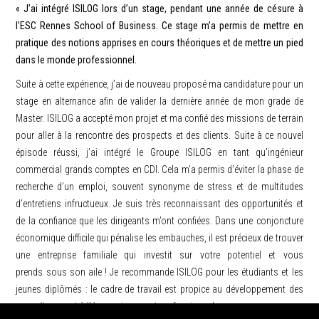
« J’ai intégré ISILOG lors d’un stage, pendant une année de césure à
l’ESC Rennes School of Business. Ce stage m’a permis de mettre en
pratique des notions apprises en cours théoriques et de mettre un pied
dans le monde professionnel.
Suite à cette expérience, j’ai de nouveau proposé ma candidature pour un
stage en alternance afin de valider la dernière année de mon grade de
Master. ISILOG a accepté mon projet et ma confié des missions de terrain
pour aller à la rencontre des prospects et des clients. Suite à ce nouvel
épisode réussi, j’ai intégré le Groupe ISILOG en tant qu’ingénieur
commercial grands comptes en CDI. Cela m’a permis d’éviter la phase de
recherche d’un emploi, souvent synonyme de stress et de multitudes
d’entretiens infructueux. Je suis très reconnaissant des opportunités et
de la confiance que les dirigeants m’ont confiées. Dans une conjoncture
économique difficile qui pénalise les embauches, il est précieux de trouver
une entreprise familiale qui investit sur votre potentiel et vous
prends sous son aile ! Je recommande ISILOG pour les étudiants et les
jeunes diplômés : le cadre de travail est propice au développement des
compétences et à l’épanouissement professionnel.»