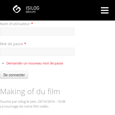
Nom d'utilisateur
*
Mot de passe
*
Demander un nouveau mot de passe
Se connecter
Making of du film
Soumis par
isilog
le sam, 29/10/2016 - 16:38
Le tournage de notre film vidéo.