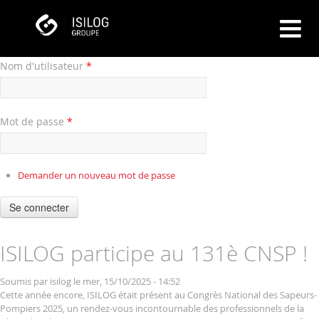
Nom d'utilisateur
*
Mot de passe
*
Demander un nouveau mot de passe
Se connecter
ISILOG participe au 131è CNSP !
Soumis par
isilog
le mer, 15/10/2025 - 14:52
Cette année encore, ISILOG était présent au Congrès National des Sapeurs-
Pompiers 2025, un rendez-vous incontournable des professionnels de la