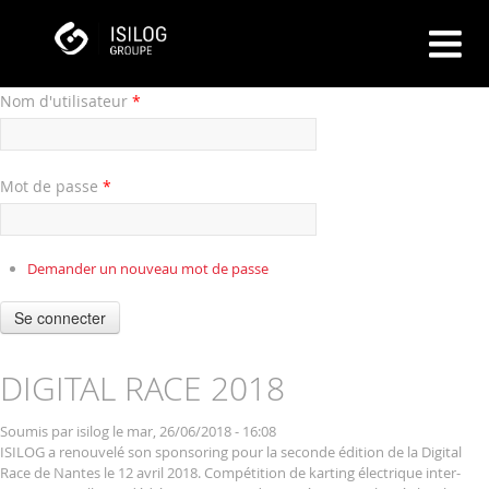
Nom d'utilisateur
*
Mot de passe
*
Demander un nouveau mot de passe
Se connecter
DIGITAL RACE 2018
Soumis par
isilog
le mar, 26/06/2018 - 16:08
ISILOG a renouvelé son sponsoring pour la seconde édition de la Digital
Race de Nantes le 12 avril 2018. Compétition de karting électrique inter-