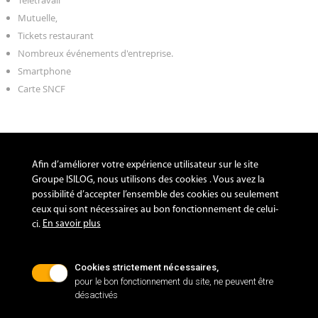
Télétravail
Mutuelle,
Tickets restaurant
Nombreux événements d'entreprise.
Smartphone
Carte SNCF
L'envoi de CV anonymes est bien évidemment accepté.
Afin d’améliorer votre expérience utilisateur sur le site
Groupe ISILOG, nous utilisons des cookies . Vous avez la
possibilité d’accepter l’ensemble des cookies ou seulement
ceux qui sont nécessaires au bon fonctionnement de celui-
En savoir plus
ci.
Cette offre vous intéresse ? Contactez directement Emma, par mail à
l’adresse
rh@isilog.fr
Cookies strictement nécessaires,
pour le bon fonctionnement du site, ne peuvent être
désactivés