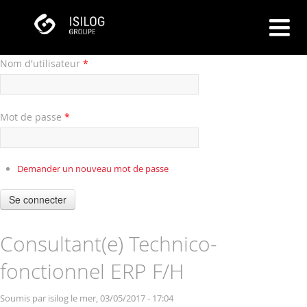
Nom d'utilisateur
*
Mot de passe
*
Demander un nouveau mot de passe
Se connecter
Consultant(e) Technico-
fonctionnel ERP F/H
Soumis par
isilog
le mer, 03/05/2017 - 17:04